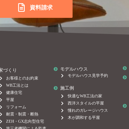
資料請求
モデルハウス
家づくり
モデルハウス見学予約
お客様とのお約束
WB工法とは
施工例
健康住宅
快適なWB工法の家
平屋
西洋スタイルの平屋
リフォーム
憧れのガレージハウス
耐震・制震・断熱
木が調和する平屋
ZEH・GX志向型住宅
第三者機関による監査