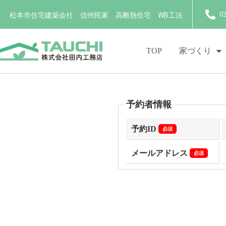
0
松本市住宅建築会社 信州民家 高断熱住宅 WB工法
TOP
家づくり
予約者情報
予約ID
必須
メールアドレス
必須