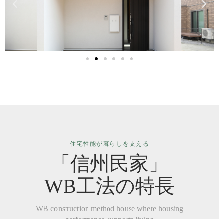
住宅性能が暮らしを支える
「信州民家」
WB工法の特長
WB construction method house where housing