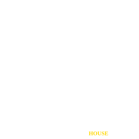
- おかげさまで創業から113年 -
SHINSYU STANDARD
HOUSE