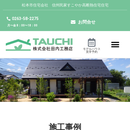
松本市住宅会社 信州民家すこやか高断熱住宅住宅
0263-58-2275
お問合せ
月〜金 8：00〜18：00
モデルハウス
見学予約
Works.
施工事例