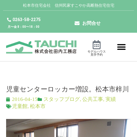
松本市住宅会社 信州民家すこやか高断熱住宅住宅
0263-58-2275
お問合せ
月〜金 8：00〜18：00
モデルハウス
見学予約
児童センターロッカー増設。松本市梓川
2016-04-15
スタッフブログ
,
公共工事
,
実績
児童館
,
松本市