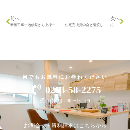
前へ
次へ
新築工事ー地鎮祭から上棟ー 松本市神林Ｓ様
住宅完成見学会と引渡し －松本市神林Ｓ様－
何でもお気軽にお尋ねください
0263-58-2275
受付時間 9：00〜18：00
お問合せ・資料請求はこちらから