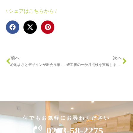
\ シェアはこちらから /
前へ
次へ
心地よさとデザインが出会う家 ― 田内工務店 × VILLAX
竣工後の一か月点検を実施しました
何でもお気軽にお尋ねください
0263-58-2275