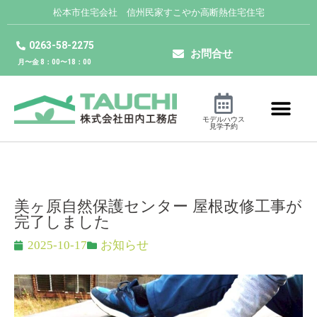
松本市住宅会社 信州民家すこやか高断熱住宅住宅
0263-58-2275
お問合せ
月〜金 8：00〜18：00
モデルハウス
見学予約
美ヶ原自然保護センター 屋根改修工事が
完了しました
2025-10-17
お知らせ