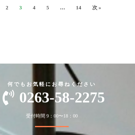
2
3
4
5
…
14
次 »
何でもお気軽にお尋ねください
0263-58-2275
受付時間 9：00〜18：00